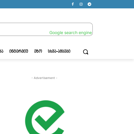
ᲙᲐ
ᲘᲜᲢᲔᲠᲕᲘᲣ
ᲔᲖᲝ
ᲡᲮᲕᲐ-ᲐᲛᲑᲔᲑᲘ
- Advertisement -