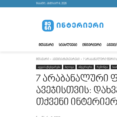
შაბათი, აგვისტო 8, 2026
ᲛᲗᲐᲕᲐᲠᲘ
ᲡᲘᲐᲮᲚᲔᲔᲑᲘ
ᲘᲜᲢᲔᲠᲘᲔᲠᲘ
ᲐᲕᲔᲯᲘ
მთავარი
ავეჯი/აქსესუარები
7 არაბანალური ფერი ს
ავეჯი/აქსესუარები
ბლოგი
ინტერიერი
რემონტი
სია
7 არაბანალური 
ავეჯისთვის: დახ
თქვენი ინტერიე