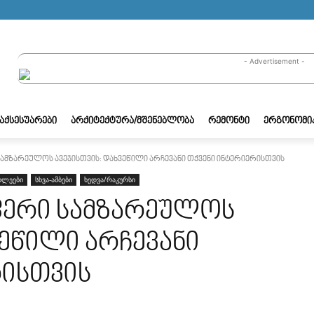
- Advertisement -
/ᲐᲥᲡᲔᲡᲣᲐᲠᲔᲑᲘ
ᲐᲠᲥᲘᲢᲔᲥᲢᲣᲠᲐ/ᲛᲨᲔᲜᲔᲑᲚᲝᲑᲐ
ᲠᲔᲛᲝᲜᲢᲘ
ᲔᲠᲒᲝᲜᲝᲛᲘ
ამზარეულოს ავეჯისთვის: დახვეწილი არჩევანი თქვენი ინტერიერისთვის
ხლეები
სხვა-ამბები
ხედვა/რაკურსი
ფერი სამზარეულოს
ვეწილი არჩევანი
რისთვის