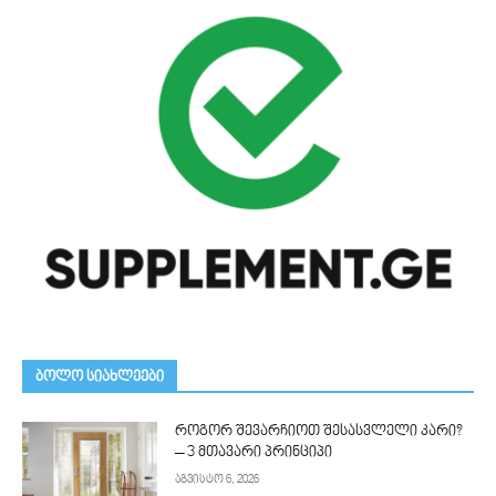
ᲑᲝᲚᲝ ᲡᲘᲐᲮᲚᲔᲔᲑᲘ
როგორ შევარჩიოთ შესასვლელი კარი?
– 3 მთავარი პრინციპი
აგვისტო 6, 2026