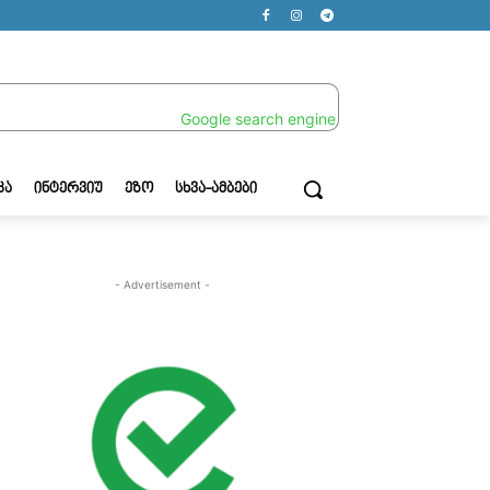
ᲙᲐ
ᲘᲜᲢᲔᲠᲕᲘᲣ
ᲔᲖᲝ
ᲡᲮᲕᲐ-ᲐᲛᲑᲔᲑᲘ
- Advertisement -