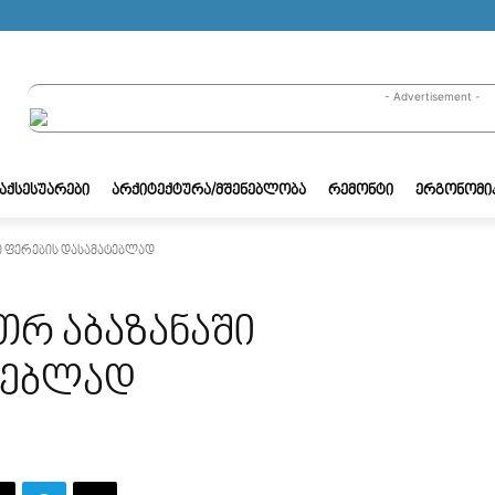
- Advertisement -
/ᲐᲥᲡᲔᲡᲣᲐᲠᲔᲑᲘ
ᲐᲠᲥᲘᲢᲔᲥᲢᲣᲠᲐ/ᲛᲨᲔᲜᲔᲑᲚᲝᲑᲐ
ᲠᲔᲛᲝᲜᲢᲘ
ᲔᲠᲒᲝᲜᲝᲛᲘ
ში ფერების დასამატებლად
თრ აბაზანაში
ტებლად