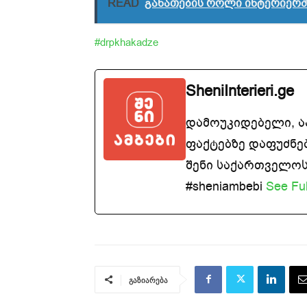
READ
განათების როლი ინტერიერშ
#drpkhakadze
SheniInterieri.ge
დამოუკიდებელი, 
ფაქტებზე დაფუძნე
შენი საქართველოსთ
#sheniambebi
See Ful
გაზიარება