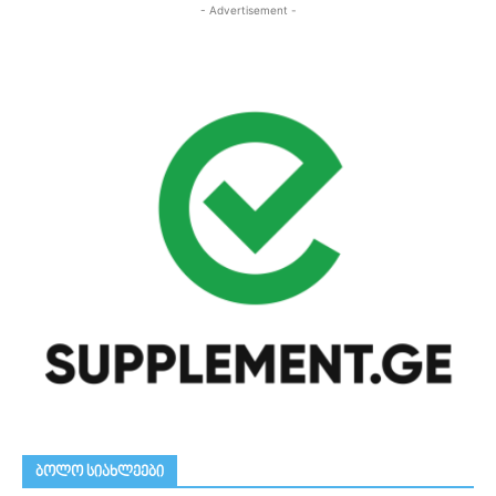
- Advertisement -
ᲑᲝᲚᲝ ᲡᲘᲐᲮᲚᲔᲔᲑᲘ