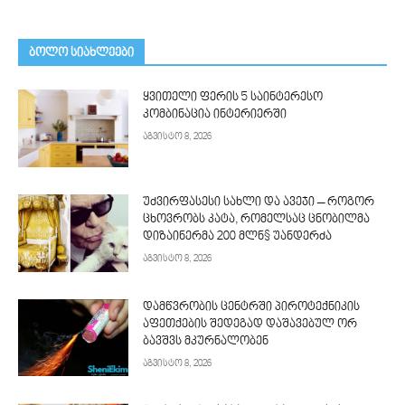
ᲑᲝᲚᲝ ᲡᲘᲐᲮᲚᲔᲔᲑᲘ
ყვითელი ფერის 5 საინტერესო
კომბინაცია ინტერიერში
აგვისტო 8, 2026
უძვირფასესი სახლი და ავეჯი – როგორ
ცხოვრობს კატა, რომელსაც ცნობილმა
დიზაინერმა 200 მლნ$ უანდერძა
აგვისტო 8, 2026
დამწვრობის ცენტრში პიროტექნიკის
აფეთქების შედეგად დაშავებულ ორ
ბავშვს მკურნალობენ
აგვისტო 8, 2026