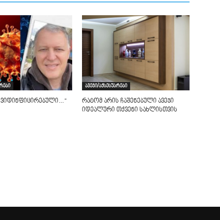
არები
ავეჯი/აქსესუარები
 კოვიდინფიცირებული…“
რატომ არის ჩაშენებული ავეჯი
იდეალური თქვენი სახლისთვის