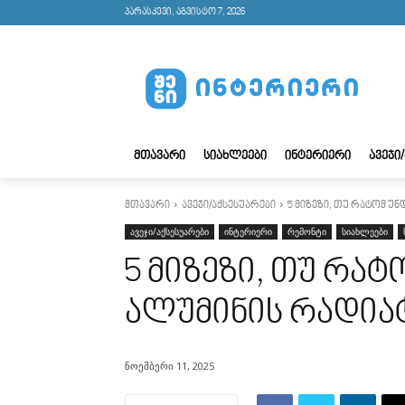
პარასკევი, აგვისტო 7, 2026
ᲛᲗᲐᲕᲐᲠᲘ
ᲡᲘᲐᲮᲚᲔᲔᲑᲘ
ᲘᲜᲢᲔᲠᲘᲔᲠᲘ
ᲐᲕᲔᲯᲘ
მთავარი
ავეჯი/აქსესუარები
5 მიზეზი, თუ რატომ უ
ავეჯი/აქსესუარები
ინტერიერი
რემონტი
სიახლეები
5 მიზეზი, თუ რა
ალუმინის რადია
ნოემბერი 11, 2025