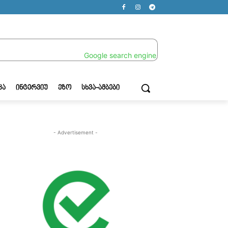
ᲙᲐ
ᲘᲜᲢᲔᲠᲕᲘᲣ
ᲔᲖᲝ
ᲡᲮᲕᲐ-ᲐᲛᲑᲔᲑᲘ
- Advertisement -