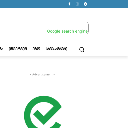
ᲙᲐ
ᲘᲜᲢᲔᲠᲕᲘᲣ
ᲔᲖᲝ
ᲡᲮᲕᲐ-ᲐᲛᲑᲔᲑᲘ
- Advertisement -