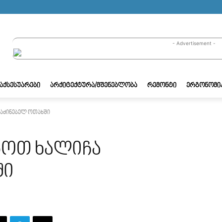
- Advertisement -
/ᲐᲥᲡᲔᲡᲣᲐᲠᲔᲑᲘ
ᲐᲠᲥᲘᲢᲔᲥᲢᲣᲠᲐ/ᲛᲨᲔᲜᲔᲑᲚᲝᲑᲐ
ᲠᲔᲛᲝᲜᲢᲘ
ᲔᲠᲒᲝᲜᲝᲛᲘ
საძინებელ ოთახში
გოთ ხალიჩა
ში