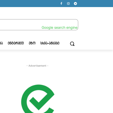
ᲙᲐ
ᲘᲜᲢᲔᲠᲕᲘᲣ
ᲔᲖᲝ
ᲡᲮᲕᲐ-ᲐᲛᲑᲔᲑᲘ
- Advertisement -