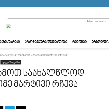
- Advertisement -
/ᲐᲥᲡᲔᲡᲣᲐᲠᲔᲑᲘ
ᲐᲠᲥᲘᲢᲔᲥᲢᲣᲠᲐ/ᲛᲨᲔᲜᲔᲑᲚᲝᲑᲐ
ᲠᲔᲛᲝᲜᲢᲘ
ᲔᲠᲒᲝᲜᲝᲛᲘ
აახალწლოდ სახლი? – რამდენიმე მარტივი რჩევა
ხედვა/რაკურსი
რმოთ საახალწლოდ
იმე მარტივი რჩევა