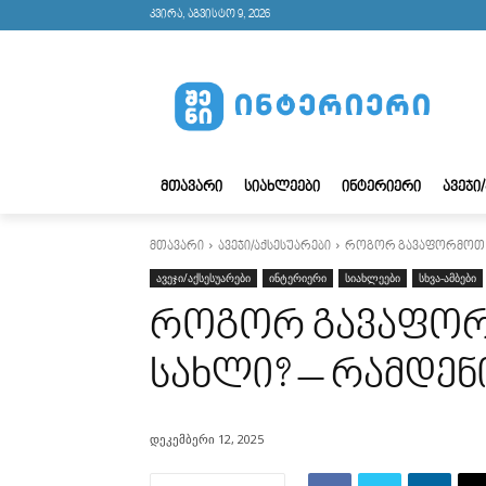
კვირა, აგვისტო 9, 2026
ᲛᲗᲐᲕᲐᲠᲘ
ᲡᲘᲐᲮᲚᲔᲔᲑᲘ
ᲘᲜᲢᲔᲠᲘᲔᲠᲘ
ᲐᲕᲔᲯᲘ
მთავარი
ავეჯი/აქსესუარები
როგორ გავაფორმოთ ს
ავეჯი/აქსესუარები
ინტერიერი
სიახლეები
სხვა-ამბები
როგორ გავაფო
სახლი? – რამდენ
დეკემბერი 12, 2025