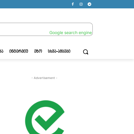
ᲙᲐ
ᲘᲜᲢᲔᲠᲕᲘᲣ
ᲔᲖᲝ
ᲡᲮᲕᲐ-ᲐᲛᲑᲔᲑᲘ
- Advertisement -