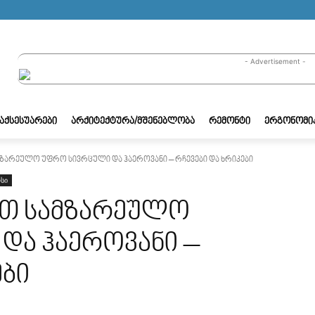
- Advertisement -
/ᲐᲥᲡᲔᲡᲣᲐᲠᲔᲑᲘ
ᲐᲠᲥᲘᲢᲔᲥᲢᲣᲠᲐ/ᲛᲨᲔᲜᲔᲑᲚᲝᲑᲐ
ᲠᲔᲛᲝᲜᲢᲘ
ᲔᲠᲒᲝᲜᲝᲛᲘ
არეულო უფრო სივრცული და ჰაეროვანი – რჩევები და ხრიკები
სი
თ სამზარეულო
და ჰაეროვანი –
ები