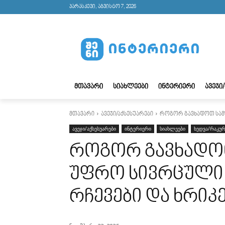
პარასკევი, აგვისტო 7, 2026
ᲛᲗᲐᲕᲐᲠᲘ
ᲡᲘᲐᲮᲚᲔᲔᲑᲘ
ᲘᲜᲢᲔᲠᲘᲔᲠᲘ
ᲐᲕᲔᲯᲘ
მთავარი
ავეჯი/აქსესუარები
როგორ გავხადოთ სამზ
ავეჯი/აქსესუარები
ინტერიერი
სიახლეები
ხედვა/რაკურ
როგორ გავხადო
უფრო სივრცული 
რჩევები და ხრიკ