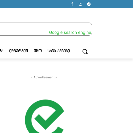
ᲙᲐ
ᲘᲜᲢᲔᲠᲕᲘᲣ
ᲔᲖᲝ
ᲡᲮᲕᲐ-ᲐᲛᲑᲔᲑᲘ
- Advertisement -