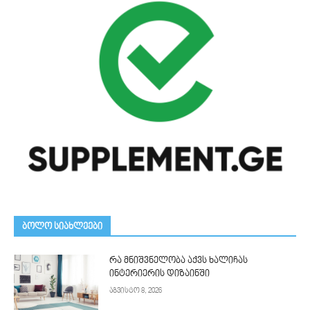
ᲑᲝᲚᲝ ᲡᲘᲐᲮᲚᲔᲔᲑᲘ
რა მნიშვნელობა აქვს ხალიჩას
ინტერიერის დიზაინში
აგვისტო 8, 2026