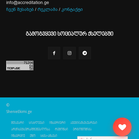
info@accreditation.ge
ჩვენ შესახებ
/
რეკლამა
/
კონტაქტი
გამოგვყევი სოციალურ ქსელებში
©
ShenieEkimi.ge
მთავარი
სიახლეები
ინტერიერი
ავეჯი/აქსესუარები
არქიტექტურა/მშენებლობა
რემონტი
ერგონომიკა
ინტერვიუ
ეზო
სხვა-ამბები