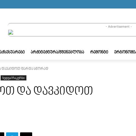
- Advertisement -
/ᲐᲥᲡᲔᲡᲣᲐᲠᲔᲑᲘ
ᲐᲠᲥᲘᲢᲔᲥᲢᲣᲠᲐ/ᲛᲨᲔᲜᲔᲑᲚᲝᲑᲐ
ᲠᲔᲛᲝᲜᲢᲘ
ᲔᲠᲒᲝᲜᲝᲛᲘ
ა დავკიდოთ ფარდა სწორად
ხედვა/რაკურსი
ოთ და დავკიდოთ