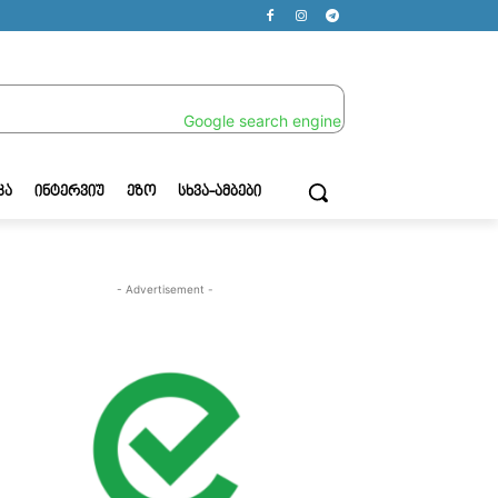
ᲙᲐ
ᲘᲜᲢᲔᲠᲕᲘᲣ
ᲔᲖᲝ
ᲡᲮᲕᲐ-ᲐᲛᲑᲔᲑᲘ
- Advertisement -