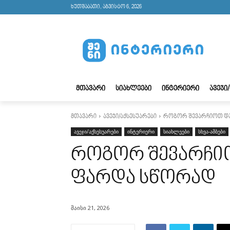
ხუთშაბათი, აგვისტო 6, 2026
ᲛᲗᲐᲕᲐᲠᲘ
ᲡᲘᲐᲮᲚᲔᲔᲑᲘ
ᲘᲜᲢᲔᲠᲘᲔᲠᲘ
ᲐᲕᲔᲯᲘ
მთავარი
ავეჯი/აქსესუარები
როგორ შევარჩიოთ დ
ავეჯი/აქსესუარები
ინტერიერი
სიახლეები
სხვა-ამბები
როგორ შევარჩი
ფარდა სწორად
მაისი 21, 2026