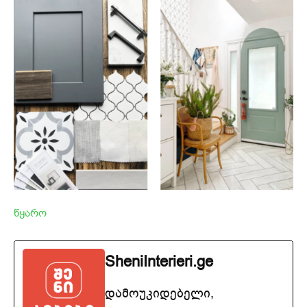
წყარო
SheniInterieri.ge
დამოუკიდებელი,