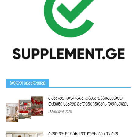
ᲑᲝᲚᲝ ᲡᲘᲐᲮᲚᲔᲔᲑᲘ
8 მარადიული გზა, რათა დაამშვენოთ
თქვენი სახლი ვალენტინობის დღისთვის
აგვისტო 6, 2026
როგორ მოვაწყოთ წიგნების თარო