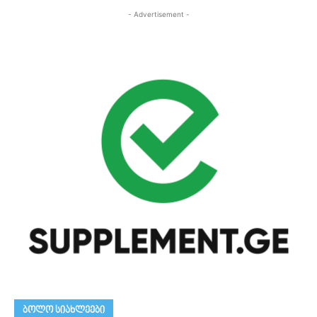
- Advertisement -
ᲑᲝᲚᲝ ᲡᲘᲐᲮᲚᲔᲔᲑᲘ