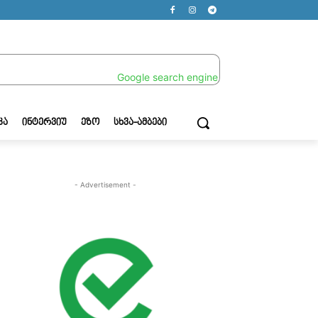
ᲙᲐ
ᲘᲜᲢᲔᲠᲕᲘᲣ
ᲔᲖᲝ
ᲡᲮᲕᲐ-ᲐᲛᲑᲔᲑᲘ
- Advertisement -