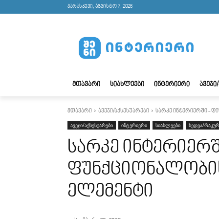
პარასკევი, აგვისტო 7, 2026
ᲛᲗᲐᲕᲐᲠᲘ
ᲡᲘᲐᲮᲚᲔᲔᲑᲘ
ᲘᲜᲢᲔᲠᲘᲔᲠᲘ
ᲐᲕᲔᲯᲘ
მთავარი
ავეჯი/აქსესუარები
სარკე ინტერიერში - დ
ავეჯი/აქსესუარები
ინტერიერი
სიახლეები
ხედვა/რაკურ
სარკე ინტერიერშ
ფუნქციონალობის
ელემენტი