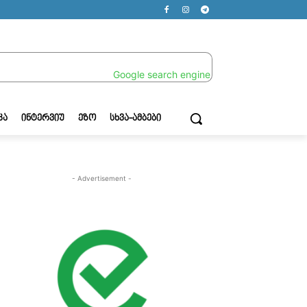
ᲙᲐ
ᲘᲜᲢᲔᲠᲕᲘᲣ
ᲔᲖᲝ
ᲡᲮᲕᲐ-ᲐᲛᲑᲔᲑᲘ
- Advertisement -