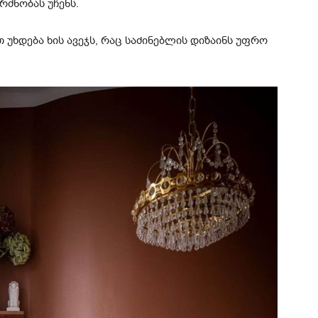
რძნობას უჩენს.
თ უხდება ხის ავეჯს, რაც საძინებლის დიზაინს უფრო