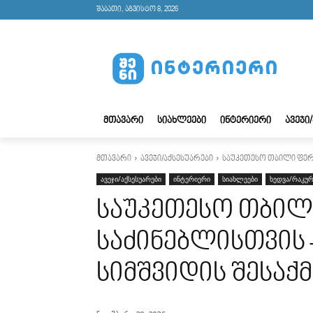
შაბათი, აგვისტო 8, 2026
ᲛᲗᲐᲕᲐᲠᲘ
ᲡᲘᲐᲮᲚᲔᲔᲑᲘ
ᲘᲜᲢᲔᲠᲘᲔᲠᲘ
ᲐᲕᲔᲯᲘ
მთავარი
ავეჯი/აქსესუარები
საუკეთესო თბილი ფერ
ავეჯი/აქსესუარები
ინტერიერი
სიახლეები
ხედვა/რაკურ
საუკეთესო თბილ
საძინებლისთვის
სიმშვიდის შესაქ