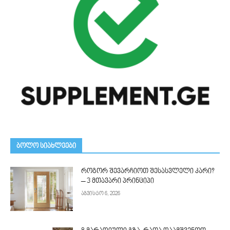
ᲑᲝᲚᲝ ᲡᲘᲐᲮᲚᲔᲔᲑᲘ
როგორ შევარჩიოთ შესასვლელი კარი?
– 3 მთავარი პრინციპი
აგვისტო 6, 2026