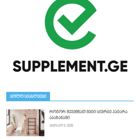
ᲑᲝᲚᲝ ᲡᲘᲐᲮᲚᲔᲔᲑᲘ
როგორ შევქმნათ მეტი სივრცე პატარა
აბაზანაში
აგვისტო 9, 2026