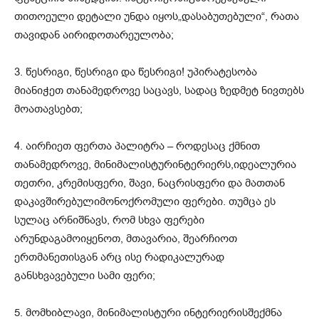
თითოეული
დეტალი
უნდა
იყოს
„
დასაბუთებული
“,
რათა
თავიდან
აირიდოთ
არეულობა
;
3.
წესრიგი
,
წესრიგი
და
წესრიგი
!
უპირატესობა
მიანიჭე
თ
თანამედროვე
საცავს
,
სადაც
ზედმეტ
ნივთებს
მოათავსებთ
;
4.
აირჩიეთ
ფერთა
პალიტრა
–
როდესაც
ქმნით
თანამედროვე
,
მინიმალისტურ
ინტერიერს
,
იდ
ეა
ლურია
თეთრი
,
კრემისფერი
,
შავი
,
ნაცრისფერი
და
მათთან
დაკავშირებული
მონოქრომული
ფერები
.
თუმცა
ეს
სულაც
არ
ნიშნავს
,
რომ
სხვა
ფერები
არ
უნდა
გამოიყენოთ
,
მთავარია
,
შეარჩიოთ
ერთმანეთისგან
არც
ისე
რადიკალურად
განსხვავებული
სამი
ფერი
;
5.
მომხიბლავი
,
მინიმალისტური
ინტერიერის
შექმნა