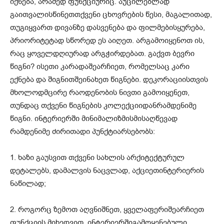
იქნება
,
არამედ
ფუნქციურიც
.
აუცილებლად
გაითვალისწინეთ
თქვენი
ცხოვრების
წესი
,
მაგალითად
,
თუ
გიყვართ
დივანზე
დასვენება
და
ფილმების
ყურება
,
პრიორიტეტად
სწორედ
ეს
აიღეთ
.
არ
გამოიყენოთ
ის
,
რაც
ყოველდღიურად
არ
გჭირდებათ
.
გაქვთ
ბევრი
წიგნი
?
ისეთი
კარადა
შეარჩიეთ
,
რომელსაც
კარი
ექნება
და
შიგნით
შეინახე
თ
წიგნები
.
დეკორაციისთვის
მხოლოდ
მცირე
რაოდენობის
ნივთი
გამოიყენეთ
,
თუნდაც
თქვენი
წიგნების
კოლექციიდან
რამდენიმე
წიგნი
.
ინტერიერში
მინიმალიზმის
მისაღწევად
რამდენიმე
ძირითადი
პუნქტი
არსებობს
:
1.
ხაზი
გაუ
სვით
თქვენი
სახლის
არქიტექტურულ
დეტალებს
,
დამალვის
ნაცვლად
,
აქციეთ
ინტერიერის
ნაწილად
;
2.
როგორც
ზემოთ
აღვნიშნეთ
,
ყველაფერი
შეარჩიეთ
ფუნქციის
მიხედვით
.
ინტერიერში
გამოყენებული