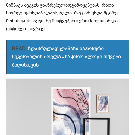
ნიშნავს
ავე
ჯ
ის
გააზრებულად
გამოყენებას
,
რათა
სივრცე
იყოს
დაბალანსებული
.
რაც
არ
უნდა
მ
ც
ირე
ზომის
იყოს
ავეჯი
,
ნუ
მიატყუპებთ
ერთმანეთთან
და
დატოვეთ
სივრცე
.
READ
ზღაპრულად ლამაზი იაპონური
ნეკერჩხლის მოვლა - საჭირო ბლოგი თქვენი
ბაღისთვის