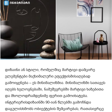
დიზაინი
ან
სტილი
,
რომელშიც
მარტივი
და
მცირე
ე
ლემენტები
მაქსიმალური
ეფექტის
მისაღებად
გამოიყენება
–
ეს
მინიმალიზმია
.
მინიმალიზმი
სათავეს
იღებს
ხელოვნებაში
,
ნამუშევრებში
მარტივი
ხაზებითა
და
მხოლოდ
რამდენიმე
ფერით
გამოიხატება
.
ინტერიერის
დიზაინში
90-იან
წლებში
გამოჩნდა
და
გულისხმობს
ობიექტების
შემცირებას
,
რათა
სივრცე