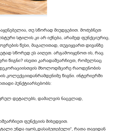
საყენებელია
,
თუ
სწორად
მიუდგებით
.
მოძებნეთ
ისტური
სტილის
კი
არ
იქნება
,
არამედ
ფუნქციურიც
.
ოვრების
წესი
,
მაგალითად
,
თუ
გიყვართ
დივანზე
ტეტად
სწორედ
ეს
აიღეთ
.
არ
გამოიყენოთ
ის
,
რაც
ვრი
წიგნი
?
ისეთი
კარადა
შეარჩიეთ
,
რომელსაც
დეკორაციისთვის
მხოლოდ
მცირე
რაოდენობის
ბის
კოლექციიდან
რამდენიმე
წიგნი
.
ინტერიერში
ითადი
პუნქტი
არსებობს
:
ტურულ
დეტალებს
,
დამალვის
ნაცვლად
,
ი
შეარჩიეთ
ფუნქციის
მიხედვით
.
ეტალი
უნდა
იყოს
„
დასაბუთებული
“,
რათა
თავიდან