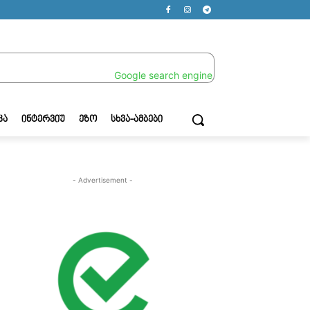
ᲙᲐ
ᲘᲜᲢᲔᲠᲕᲘᲣ
ᲔᲖᲝ
ᲡᲮᲕᲐ-ᲐᲛᲑᲔᲑᲘ
- Advertisement -