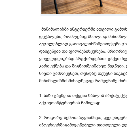
მინიმალიზმი
ინტერიერში
ადვილი
გამო
დეტალები
,
რომლებიც
მხოლოდ
მინიმალ
აუცილებლად
გაითვალისწინეთ
თქვენი
ცხ
დასვენება
და
ფილმების
ყურება
,
პრიორი
ყოველდღიურად
არ
გჭირდებათ
.
გაქვთ
ბე
კარი
ექნება
და
შიგნით
შეინახე
თ
წიგნები
.
ნივთი
გამოიყენეთ
,
თუნდაც
თქვენი
წიგნე
მინიმალიზმის
მისაღწევად
რამდენიმე
ძირ
1.
ხაზი
გაუ
სვით
თქვენი
სახლის
არქიტექ
აქციეთ
ინტერიერის
ნაწილად
;
2.
როგორც
ზემოთ
აღვნიშნეთ
,
ყველაფერ
ინტერიერში
გამოყენებული
თითოეული
დ