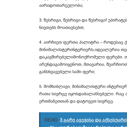
აირიდოთ
არეულობა
;
3.
წესრიგი
,
წესრიგი
და
წესრიგი
!
უპირატე
ნივთებს
მოათავსებთ
;
4.
აირჩიეთ
ფერთა
პალიტრა
–
როდესაც
მინიმალისტურ
ინტერიერს
,
იდ
ეა
ლურია
თე
დაკავშირებული
მონოქრომული
ფერები
.
არ
უნდა
გამოიყენოთ
,
მთავარია
,
შეარჩიო
განსხვავებული
სამი
ფერი
;
5.
მომხიბლავი
,
მინიმალისტური
ინტერიერ
რათა
სივრცე
იყოს
დაბალანსებული
.
რაც
ერთმანეთთან
და
დატოვეთ
სივრცე
.
READ
3 გარე ავეჯისა და აქსესუა