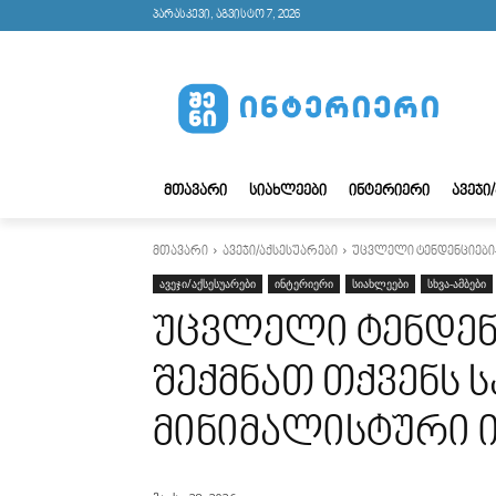
პარასკევი, აგვისტო 7, 2026
ᲛᲗᲐᲕᲐᲠᲘ
ᲡᲘᲐᲮᲚᲔᲔᲑᲘ
ᲘᲜᲢᲔᲠᲘᲔᲠᲘ
ᲐᲕᲔᲯᲘ
მთავარი
ავეჯი/აქსესუარები
უცვლელი ტენდენციები
ავეჯი/აქსესუარები
ინტერიერი
სიახლეები
სხვა-ამბები
უცვლელი ტენდენ
შექმნათ თქვენს 
მინიმალისტური 