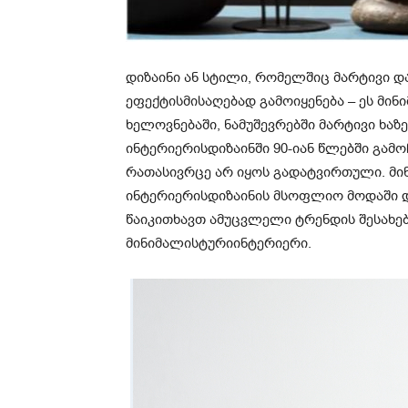
დიზაინი
ან
სტილი
,
რომელშიც
მარტივი
დ
ეფექტის
მისაღებად
გამოიყენება
–
ეს
მინ
ხელოვნებაში
,
ნამუშევრებში
მარტივი
ხაზ
ინტერიერის
დიზაინში
90-იან
წლებში
გამო
რათა
სივრცე
არ
იყოს
გადატვირთული
.
მი
ინტერიერის
დიზაინის
მსოფლიო
მოდაში
წაიკითხავთ
ამ
უცვლელი
ტრენდის
შესახე
მინიმალისტური
ინტერიერი
.