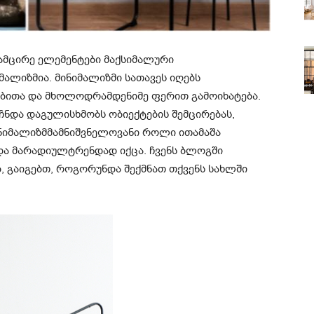
ა
მცირე ე
ლემენტები
მაქსიმალური
იმალიზმია
.
მინიმალიზმი
სათავეს
იღებს
ებითა
და
მხოლოდ
რამდენიმე
ფერით
გამოიხატება
.
ჩნდა
და
გულისხმობს
ობიექტების
შემცირებას
,
ნიმალიზმმა
მნიშვნელოვანი
როლი
ითამაშა
და
მარადიულ
ტრენდად
იქცა
.
ჩვენს
ბლოგში
ბ
,
გაიგებთ
,
როგორ
უნდა
შექმნათ
თქვენს
სახლში