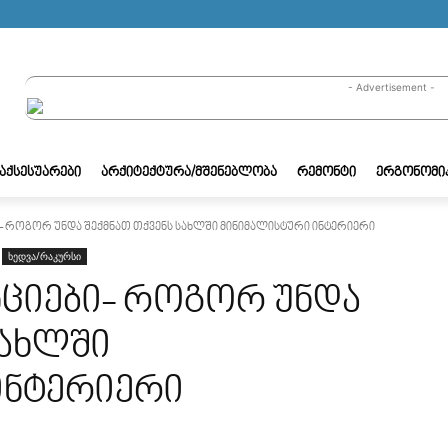
- Advertisement -
/ᲐᲥᲡᲔᲡᲣᲐᲠᲔᲑᲘ
ᲐᲠᲥᲘᲢᲔᲥᲢᲣᲠᲐ/ᲛᲨᲔᲜᲔᲑᲚᲝᲑᲐ
ᲠᲔᲛᲝᲜᲢᲘ
ᲔᲠᲒᲝᲜᲝᲛᲘ
- როგორ უნდა შექმნათ თქვენს სახლში მინიმალისტური ინტერიერი
ხედვა/რაკურსი
ციები- როგორ უნდა
სახლში
ინტერიერი