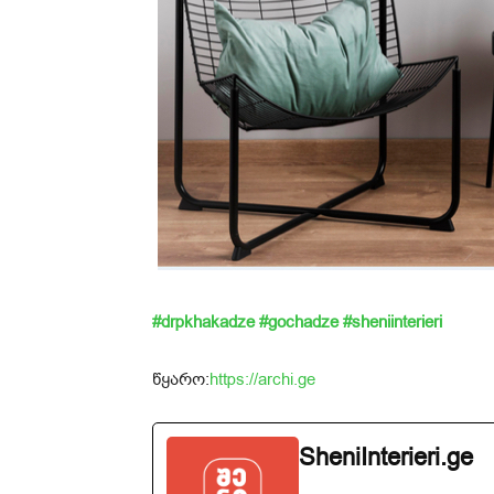
#drpkhakadze
#gochadze
#sheniinterieri
წყარო:
https://archi.ge
SheniInterieri.ge