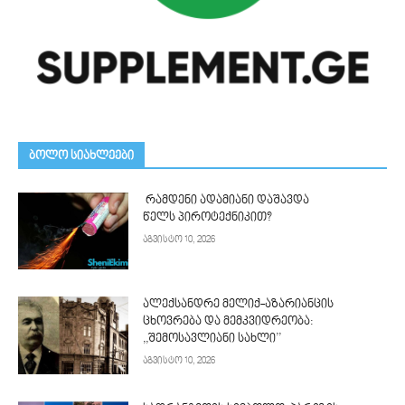
ᲑᲝᲚᲝ ᲡᲘᲐᲮᲚᲔᲔᲑᲘ
რამდენი ადამიანი დაშავდა
წელს პიროტექნიკით?
აგვისტო 10, 2026
ალექსანდრე მელიქ-აზარიანცის
ცხოვრება და მემკვიდრეობა:
,,შემოსავლიანი სახლი’’
აგვისტო 10, 2026