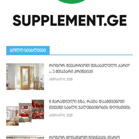
ᲑᲝᲚᲝ ᲡᲘᲐᲮᲚᲔᲔᲑᲘ
როგორ შევარჩიოთ შესასვლელი კარი?
– 3 მთავარი პრინციპი
აგვისტო 6, 2026
8 მარადიული გზა, რათა დაამშვენოთ
თქვენი სახლი ვალენტინობის დღისთვის
აგვისტო 6, 2026
როგორ მოვაწყოთ წიგნების თარო