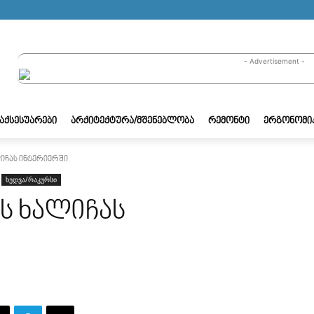
- Advertisement -
/ᲐᲥᲡᲔᲡᲣᲐᲠᲔᲑᲘ
ᲐᲠᲥᲘᲢᲔᲥᲢᲣᲠᲐ/ᲛᲨᲔᲜᲔᲑᲚᲝᲑᲐ
ᲠᲔᲛᲝᲜᲢᲘ
ᲔᲠᲒᲝᲜᲝᲛᲘ
იჩას ინტერიერში
ხედვა/რაკურსი
ს ხალიჩას