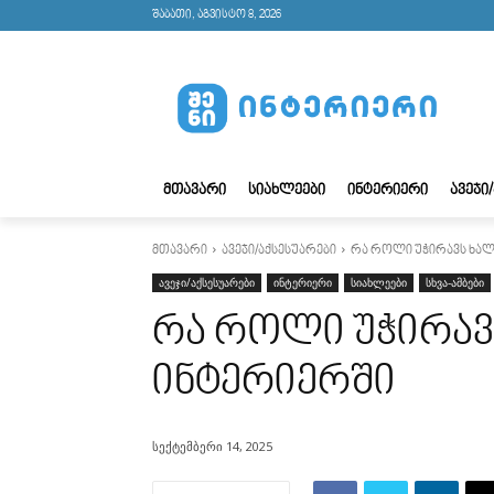
შაბათი, აგვისტო 8, 2026
ᲛᲗᲐᲕᲐᲠᲘ
ᲡᲘᲐᲮᲚᲔᲔᲑᲘ
ᲘᲜᲢᲔᲠᲘᲔᲠᲘ
ᲐᲕᲔᲯᲘ
მთავარი
ავეჯი/აქსესუარები
რა როლი უჭირავს ხალ
ავეჯი/აქსესუარები
ინტერიერი
სიახლეები
სხვა-ამბები
რა როლი უჭირავ
ინტერიერში
სექტემბერი 14, 2025