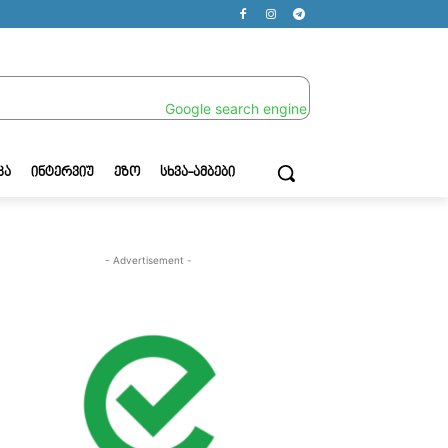
ᲙᲐ
ᲘᲜᲢᲔᲠᲕᲘᲣ
ᲔᲖᲝ
ᲡᲮᲕᲐ-ᲐᲛᲑᲔᲑᲘ
- Advertisement -