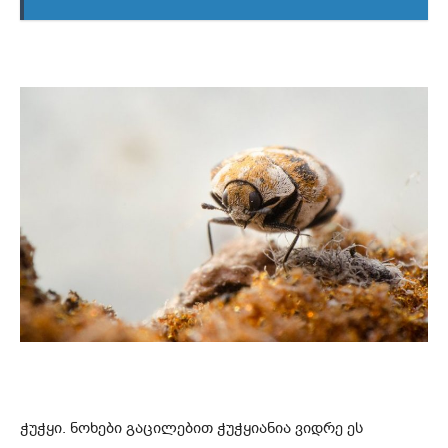
ჭუჭყი. ნოხები გაცილებით ჭუჭყიანია ვიდრე ეს