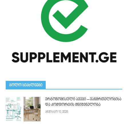
ᲑᲝᲚᲝ ᲡᲘᲐᲮᲚᲔᲔᲑᲘ
ერგონომიკული ავეჯი – ჯანმრთელობისა
და კომფორტის მნიშვნელობა
აგვისტო 10, 2026