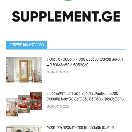
ᲑᲝᲚᲝ ᲡᲘᲐᲮᲚᲔᲔᲑᲘ
როგორ შევარჩიოთ შესასვლელი კარი?
– 3 მთავარი პრინციპი
აგვისტო 6, 2026
8 მარადიული გზა, რათა დაამშვენოთ
თქვენი სახლი ვალენტინობის დღისთვის
აგვისტო 6, 2026
როგორ მოვაწყოთ წიგნების თარო