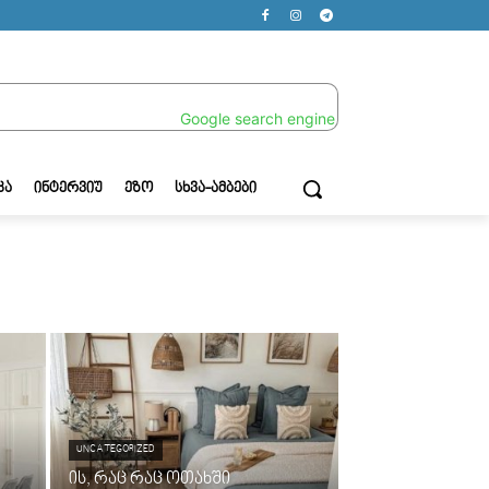
ᲙᲐ
ᲘᲜᲢᲔᲠᲕᲘᲣ
ᲔᲖᲝ
ᲡᲮᲕᲐ-ᲐᲛᲑᲔᲑᲘ
UNCATEGORIZED
ის, რაც რაც ოთახში