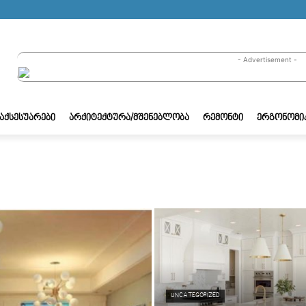
- Advertisement -
/ᲐᲥᲡᲔᲡᲣᲐᲠᲔᲑᲘ
ᲐᲠᲥᲘᲢᲔᲥᲢᲣᲠᲐ/ᲛᲨᲔᲜᲔᲑᲚᲝᲑᲐ
ᲠᲔᲛᲝᲜᲢᲘ
ᲔᲠᲒᲝᲜᲝᲛᲘ
UNCATEGORIZED