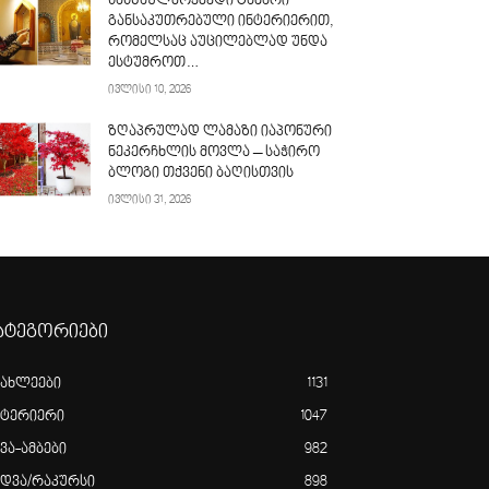
სასწაულმოქმედი ტაძარი
განსაკუთრებული ინტერიერით,
რომელსაც აუცილებლად უნდა
ესტუმროთ…
ივლისი 10, 2026
ზღაპრულად ლამაზი იაპონური
ნეკერჩხლის მოვლა – საჭირო
ბლოგი თქვენი ბაღისთვის
ივლისი 31, 2026
ატეგორიები
იახლეები
1131
ნტერიერი
1047
ვა-ამბები
982
ედვა/რაკურსი
898