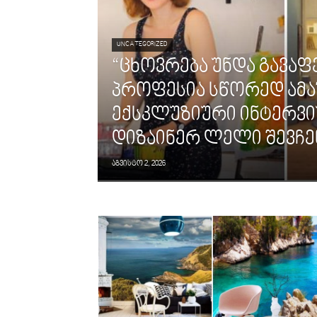
UNCATEGORIZED
“ცხოვრება უნდა გავაფ
პროფესია სწორედ ამაშ
ექსკლუზიური ინტერვი
დიზაინერ ლელი შევჩ
აგვისტო 2, 2026