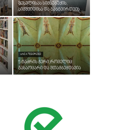
შესვლისას სიმსუბუქის,
სიმშვიდისა და განტვირთვის...
UNCATEGORIZED
5 ტაძრის ჭერი,რომელიც
გასაოცარი და შთამბეჭდავია