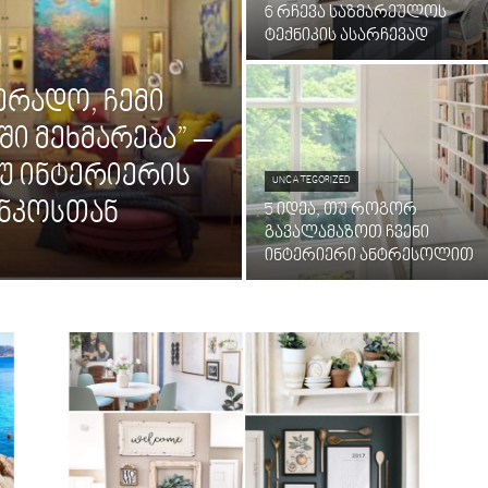
6 რჩევა საზმარეულოს
ტექნიკის ასარჩევად
ერადო, ჩემი
ი მეხმარება” –
უ ინტერიერის
UNCATEGORIZED
ენკოსთან
5 იდეა, თუ როგორ
გავალამაზოთ ჩვენი
ინტერიერი ანტრესოლით