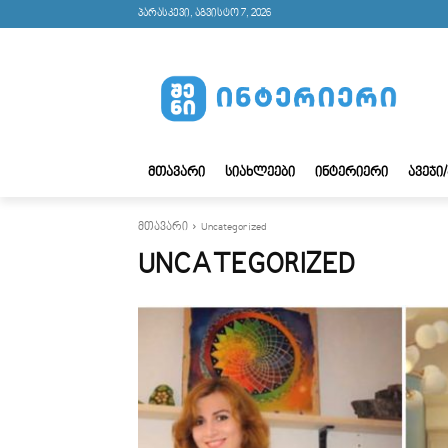
პარასკევი, აგვისტო 7, 2026
ᲛᲗᲐᲕᲐᲠᲘ
ᲡᲘᲐᲮᲚᲔᲔᲑᲘ
ᲘᲜᲢᲔᲠᲘᲔᲠᲘ
ᲐᲕᲔᲯᲘ
მთავარი
Uncategorized
UNCATEGORIZED