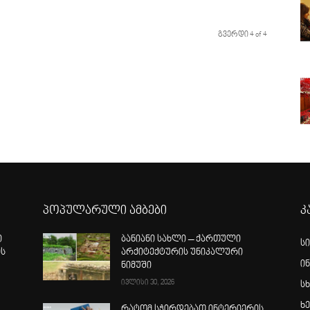
გვერდი 4 of 4
პოპულარული ამბები
კ
ი
ბანიანი სახლი – ქართული
ს
ის
არქიტექტურის უნიკალური
ი
ნიმუში
ივლისი 30, 2026
სხ
ხ
რატომ სჭირდებათ ინტერიერის