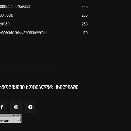
ვეჯი/აქსესუარები
775
ემონტი
286
ლოგი
258
რქიტექტურა/მშენებლობა
179
ამოგვყევი სოციალურ ქსელებში