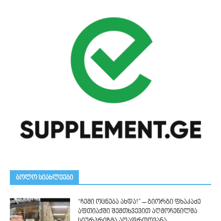
ᲑᲝᲚᲝ ᲡᲘᲐᲮᲚᲔᲔᲑᲘ
“ჩემი ოცნება ახდა!” – გიორგი ფხაკაძე
აფთიაქში შემთხვევით აღმოჩენილმა