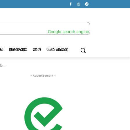
ᲙᲐ
ᲘᲜᲢᲔᲠᲕᲘᲣ
ᲔᲖᲝ
ᲡᲮᲕᲐ-ᲐᲛᲑᲔᲑᲘ
...
- Advertisement -