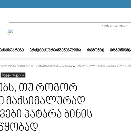
- Advertisement -
/ᲐᲥᲡᲔᲡᲣᲐᲠᲔᲑᲘ
ᲐᲠᲥᲘᲢᲔᲥᲢᲣᲠᲐ/ᲛᲨᲔᲜᲔᲑᲚᲝᲑᲐ
ᲠᲔᲛᲝᲜᲢᲘ
ᲔᲠᲒᲝᲜᲝᲛᲘ
უ როგორ აითვისოთ სივრცე მაქსიმალურად – სასარგებლო რჩევები პატარა ბინის
ხედვა/რაკურსი
ებს, თუ როგორ
ე მაქსიმალურად –
ები პატარა ბინის
წყობად