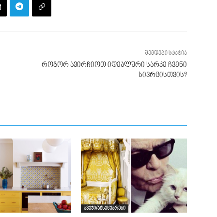
შემდეგი სტატია
როგორ ავირჩიოთ იდეალური სარკე ჩვენი
სივრცისთვის?
ავეჯი/აქსესუარები