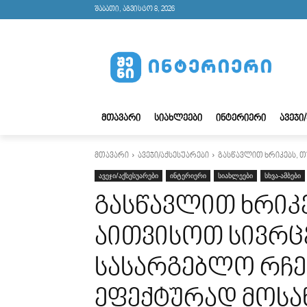
შაბათი, აგვისტო 8, 2026
ᲛᲗᲐᲕᲐᲠᲘ
ᲡᲘᲐᲮᲚᲔᲔᲑᲘ
ᲘᲜᲢᲔᲠᲘᲔᲠᲘ
ᲐᲕᲔᲯᲘ
მთავარი
ავეჯი/აქსესუარები
გასწავლით ხრიკებს, თ
ავეჯი/აქსესუარები
ინტერიერი
სიახლეები
სხვა-ამბები
გასწავლით ხრიკ
აითვისოთ სივრც
სასარგებლო რჩევ
ეფექტურად მოსა