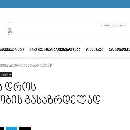
- Advertisement -
/ᲐᲥᲡᲔᲡᲣᲐᲠᲔᲑᲘ
ᲐᲠᲥᲘᲢᲔᲥᲢᲣᲠᲐ/ᲛᲨᲔᲜᲔᲑᲚᲝᲑᲐ
ᲠᲔᲛᲝᲜᲢᲘ
ᲔᲠᲒᲝᲜᲝᲛᲘ
ერგოეფექტურობის გასაზრდელად
რაკურსი
ის დროს
ობის გასაზრდელად