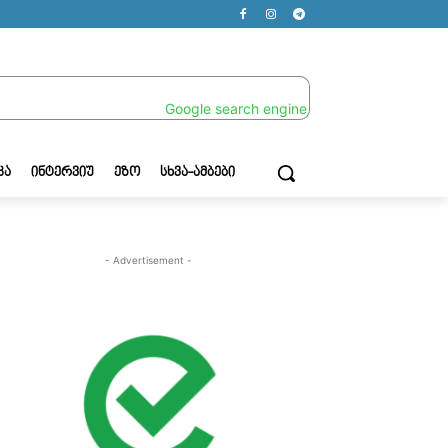
ᲙᲐ
ᲘᲜᲢᲔᲠᲕᲘᲣ
ᲔᲖᲝ
ᲡᲮᲕᲐ-ᲐᲛᲑᲔᲑᲘ
- Advertisement -