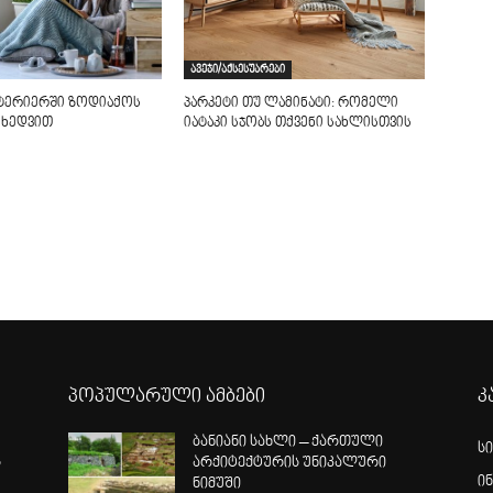
ავეჯი/აქსესუარები
ნტერიერში ზოდიაქოს
პარკეტი თუ ლამინატი: რომელი
იხედვით
იატაკი სჯობს თქვენი სახლისთვის
პოპულარული ამბები
კ
ბანიანი სახლი – ქართული
ს
ს
არქიტექტურის უნიკალური
ი
ნიმუში