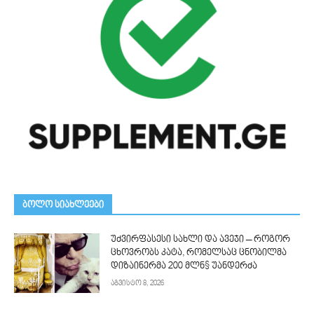
ᲑᲝᲚᲝ ᲡᲘᲐᲮᲚᲔᲔᲑᲘ
უძვირფასესი სახლი და ავეჯი – როგორ
ცხოვრობს კატა, რომელსაც ცნობილმა
დიზაინერმა 200 მლნ$ უანდერძა
აგვისტო 8, 2026