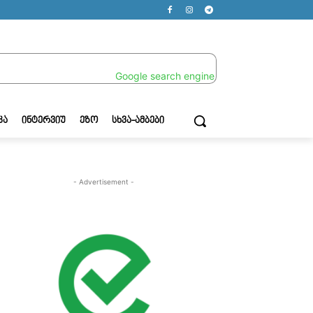
ᲙᲐ
ᲘᲜᲢᲔᲠᲕᲘᲣ
ᲔᲖᲝ
ᲡᲮᲕᲐ-ᲐᲛᲑᲔᲑᲘ
- Advertisement -