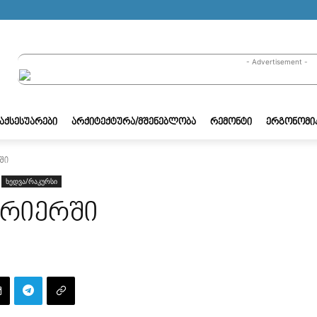
- Advertisement -
/ᲐᲥᲡᲔᲡᲣᲐᲠᲔᲑᲘ
ᲐᲠᲥᲘᲢᲔᲥᲢᲣᲠᲐ/ᲛᲨᲔᲜᲔᲑᲚᲝᲑᲐ
ᲠᲔᲛᲝᲜᲢᲘ
ᲔᲠᲒᲝᲜᲝᲛᲘ
ში
ხედვა/რაკურსი
ერიერში