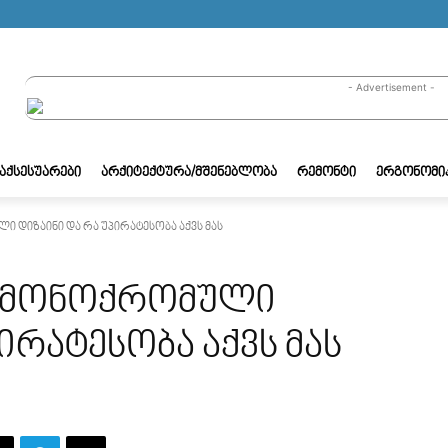
- Advertisement -
/ᲐᲥᲡᲔᲡᲣᲐᲠᲔᲑᲘ
ᲐᲠᲥᲘᲢᲔᲥᲢᲣᲠᲐ/ᲛᲨᲔᲜᲔᲑᲚᲝᲑᲐ
ᲠᲔᲛᲝᲜᲢᲘ
ᲔᲠᲒᲝᲜᲝᲛᲘ
 დიზაინი და რა უპირატესობა აქვს მას
ს მონოქრომული
ირატესობა აქვს მას