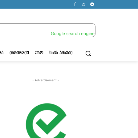
ᲙᲐ
ᲘᲜᲢᲔᲠᲕᲘᲣ
ᲔᲖᲝ
ᲡᲮᲕᲐ-ᲐᲛᲑᲔᲑᲘ
- Advertisement -