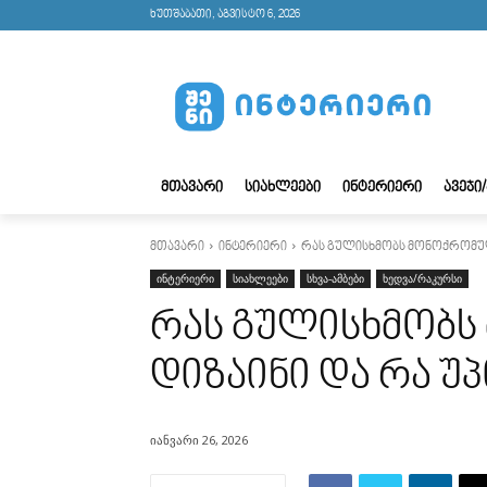
ხუთშაბათი, აგვისტო 6, 2026
ᲛᲗᲐᲕᲐᲠᲘ
ᲡᲘᲐᲮᲚᲔᲔᲑᲘ
ᲘᲜᲢᲔᲠᲘᲔᲠᲘ
ᲐᲕᲔᲯᲘ
მთავარი
ინტერიერი
რას გულისხმობს მონოქრომული
ინტერიერი
სიახლეები
სხვა-ამბები
ხედვა/რაკურსი
რას გულისხმობ
დიზაინი და რა უპ
იანვარი 26, 2026