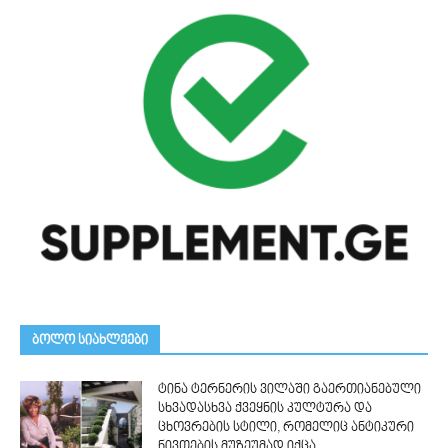
ᲑᲝᲚᲝ ᲡᲘᲐᲮᲚᲔᲔᲑᲘ
ტინა ტერნერის ვილაში გაერთიანებული
სხვადასხვა ქვეყნის კულტურა და
ცხოვრების სტილი, რომელიც ანტიკური
ნივთების მუზეუმად იქცა