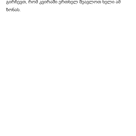
გირჩევთ, რომ კვირაში ერთხელ შეავლოთ ხელი ამ
ზონას.