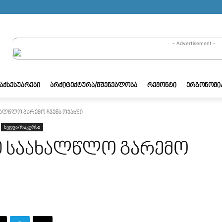
- Advertisement -
/ᲐᲥᲡᲔᲡᲣᲐᲠᲔᲑᲘ
ᲐᲠᲥᲘᲢᲔᲥᲢᲣᲠᲐ/ᲛᲨᲔᲜᲔᲑᲚᲝᲑᲐ
ᲠᲔᲛᲝᲜᲢᲘ
ᲔᲠᲒᲝᲜᲝᲛᲘ
ალწლო გარემო ჩვენს ოჯახში
ხედვა/რაკურსი
თ საახალწლო გარემო