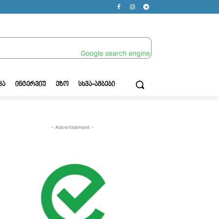
ᲙᲐ
ᲘᲜᲢᲔᲠᲕᲘᲣ
ᲔᲖᲝ
ᲡᲮᲕᲐ-ᲐᲛᲑᲔᲑᲘ
- Advertisement -