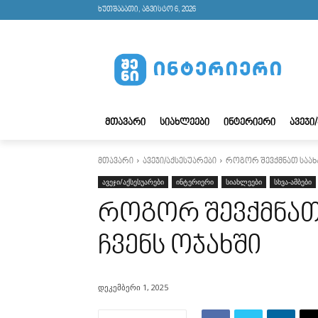
ხუთშაბათი, აგვისტო 6, 2026
ᲛᲗᲐᲕᲐᲠᲘ
ᲡᲘᲐᲮᲚᲔᲔᲑᲘ
ᲘᲜᲢᲔᲠᲘᲔᲠᲘ
ᲐᲕᲔᲯᲘ
მთავარი
ავეჯი/აქსესუარები
როგორ შევქმნათ საახ
ავეჯი/აქსესუარები
ინტერიერი
სიახლეები
სხვა-ამბები
როგორ შევქმნა
ჩვენს ოჯახში
დეკემბერი 1, 2025