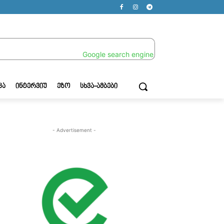
ᲙᲐ
ᲘᲜᲢᲔᲠᲕᲘᲣ
ᲔᲖᲝ
ᲡᲮᲕᲐ-ᲐᲛᲑᲔᲑᲘ
- Advertisement -