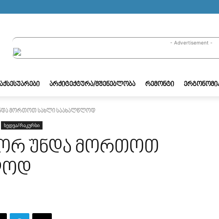
- Advertisement -
/ᲐᲥᲡᲔᲡᲣᲐᲠᲔᲑᲘ
ᲐᲠᲥᲘᲢᲔᲥᲢᲣᲠᲐ/ᲛᲨᲔᲜᲔᲑᲚᲝᲑᲐ
ᲠᲔᲛᲝᲜᲢᲘ
ᲔᲠᲒᲝᲜᲝᲛᲘ
უნდა მორთოთ სახლი საახალწლოდ
ხედვა/რაკურსი
გორ უნდა მორთოთ
ლოდ