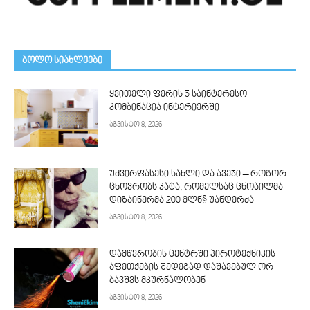
ᲑᲝᲚᲝ ᲡᲘᲐᲮᲚᲔᲔᲑᲘ
ყვითელი ფერის 5 საინტერესო
კომბინაცია ინტერიერში
აგვისტო 8, 2026
უძვირფასესი სახლი და ავეჯი – როგორ
ცხოვრობს კატა, რომელსაც ცნობილმა
დიზაინერმა 200 მლნ$ უანდერძა
აგვისტო 8, 2026
დამწვრობის ცენტრში პიროტექნიკის
აფეთქების შედეგად დაშავებულ ორ
ბავშვს მკურნალობენ
აგვისტო 8, 2026