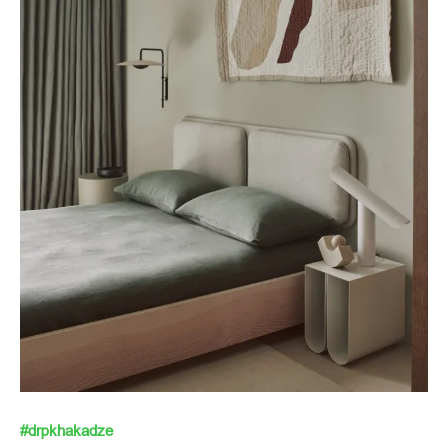
#drpkhakadze