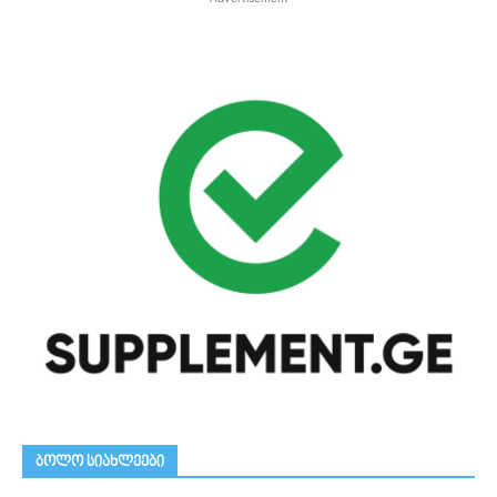
ᲑᲝᲚᲝ ᲡᲘᲐᲮᲚᲔᲔᲑᲘ