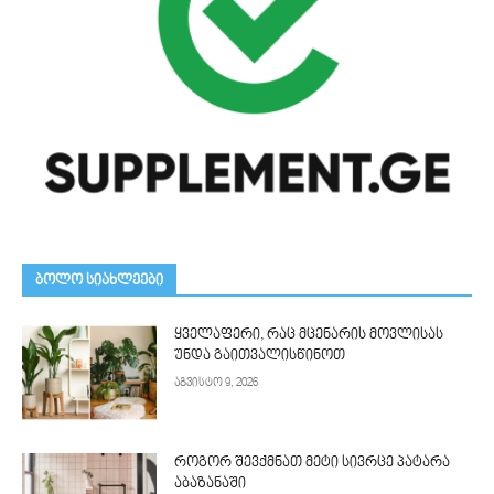
ᲑᲝᲚᲝ ᲡᲘᲐᲮᲚᲔᲔᲑᲘ
ყველაფერი, რაც მცენარის მოვლისას
უნდა გაითვალისწინოთ
აგვისტო 9, 2026
როგორ შევქმნათ მეტი სივრცე პატარა
აბაზანაში