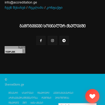
info@accreditation.ge
ჩვენ შესახებ
/
რეკლამა
/
კონტაქტი
გამოგვყევი სოციალურ ქსელებში
©
ShenieEkimi.ge
მთავარი
სიახლეები
ინტერიერი
ავეჯი/აქსესუარები
არქიტექტურა/მშენებლობა
რემონტი
ერგონომიკა
ინტერვიუ
ეზო
სხვა-ამბები