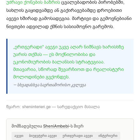
უძრავი ქონების ბაზრის
ცვალებადობის პირობებში,
სახლის გაყიდვამდე ან გაქირავებამდე დროებითი
ავეჯი ხშირად გამოსადეგია. მარტივი და გემოვნებიანი
ნივთები ადვილად ქმნის სასიამოვნო გარემოს.
„ᲔᲠᲗᲯᲔᲠᲐᲓᲘ“ ᲐᲕᲔᲯᲘ ᲣᲙᲕᲔ ᲐᲦᲐᲠ ᲜᲘᲨᲜᲐᲕᲡ ᲮᲐᲠᲘᲡᲮᲖᲔ
ᲣᲐᲠᲘᲡ ᲗᲥᲛᲐᲡ — ᲔᲡ ᲛᲝᲥᲜᲘᲚᲝᲑᲘᲡᲐ ᲓᲐ
ᲔᲙᲝᲜᲝᲛᲘᲣᲠᲝᲑᲘᲡ ᲑᲐᲚᲐᲜᲡᲘᲡ ᲡᲢᲠᲐᲢᲔᲒᲘᲐᲐ.
ᲛᲗᲐᲕᲐᲠᲘᲐ, ᲡᲬᲝᲠᲐᲓ ᲨᲔᲕᲐᲠᲩᲘᲝᲗ ᲓᲐ ᲠᲔᲐᲚᲘᲡᲢᲣᲠᲘ
ᲛᲝᲚᲝᲓᲘᲜᲔᲑᲘ ᲒᲕᲥᲝᲜᲓᲔᲡ.
— სხვადასხვა საერთაშორისო კვლევა
წყარო: sheniinterieri.ge — სარედაქციო მასალა
მომზადებულია
SheniAmbebi
-ს მიერ
ავეჯი
ბიუჯეტური ავეჯი
ერთჯერადი ავეჯი
ინტერიერი