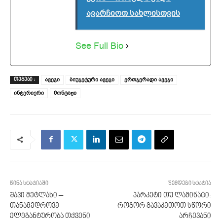
ავარჩიოთ სახლისთვის
See Full Bio
ავეჯი
ბიუჯეტური ავეჯი
ერთჯერადი ავეჯი
ᲗᲔᲒᲔᲑᲘ :
ინტერიერი
მონტაჟი
წინა სტატიაში
შემდეგი სტატია
შავი მეტლახი –
პარკეტი თუ ლამინატი:
თანამედროვე
როგორ გავაკეთოთ სწორი
ელეგანტურობა თქვენი
არჩევანი