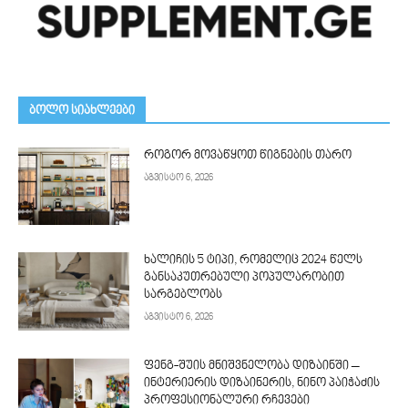
ᲑᲝᲚᲝ ᲡᲘᲐᲮᲚᲔᲔᲑᲘ
როგორ მოვაწყოთ წიგნების თარო
აგვისტო 6, 2026
ხალიჩის 5 ტიპი, რომელიც 2024 წელს
განსაკუთრებული პოპულარობით
სარგებლობს
აგვისტო 6, 2026
ფენგ-შუის მნიშვნელობა დიზაინში –
ინტერიერის დიზაინერის, ნინო პაიჭაძის
პროფესიონალური რჩევები