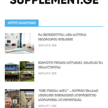
ᲑᲝᲚᲝ ᲡᲘᲐᲮᲚᲔᲔᲑᲘ
რა მნიშვნელობა აქვს ხალიჩას
ინტერიერის დიზაინში
აგვისტო 8, 2026
მეგრული ოდების სილამაზე, სისადავე და
უნიკალურობა
აგვისტო 8, 2026
“ჩემი ოცნება ახდა!” – გიორგი ფხაკაძე
აფთიაქში შემთხვევით აღმოჩენილმა
სიურპრიზმა აღაფრთოვანა
აგვისტო 7, 2026