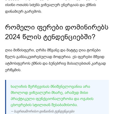
ისინი ოთახს სძენს ვიზუალურ ენერგიას და ქმნის
დინამიურ გარემოს.
რომელი ფერები დომინირებს
2024 წლის ტენდენციებში?
ღია მიწისფერი, ღრმა მწვანე და მატტე ღია ტონები
წელს განსაკუთრებულად მოდურია. ეს ფერები მშვიდ
ატმოსფეროს ქმნის და ბუნებრივ მასალებთან კარგად
ერწყმის.
ᲮᲐᲚᲘᲩᲘᲡ ᲨᲔᲠᲩᲔᲕᲘᲡᲐᲡ ᲛᲜᲘᲨᲕᲜᲔᲚᲝᲕᲐᲜᲘᲐ ᲐᲠᲐ
ᲛᲮᲝᲚᲝᲓ ᲕᲘᲖᲣᲐᲚᲣᲠᲘ ᲛᲮᲐᲠᲔ, ᲐᲠᲐᲛᲔᲓ ᲛᲘᲡᲘ
ᲞᲠᲐᲥᲢᲘᲙᲣᲚᲘ ᲤᲣᲜᲥᲪᲘᲝᲜᲐᲚᲣᲠᲝᲑᲐ ᲓᲐ ᲝᲯᲐᲮᲘᲡ
ᲪᲮᲝᲕᲠᲔᲑᲘᲡ ᲡᲢᲘᲚᲗᲐᲜ ᲨᲔᲡᲐᲑᲐᲛᲘᲡᲝᲑᲐ.
— საერთაშორისო დიზაინის ტენდენციები