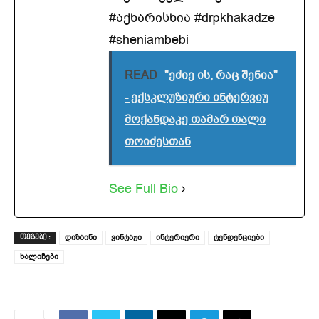
#აქხარისხია #drpkhakadze
#sheniambebi
READ
"ეძიე ის, რაც შენია"
- ექსკლუზიური ინტერვიუ
მოქანდაკე თამარ თალი
თოიძესთან
See Full Bio
დიზაინი
ვინტაჟი
ინტერიერი
ტენდენციები
ᲗᲔᲒᲔᲑᲘ :
ხალიჩები