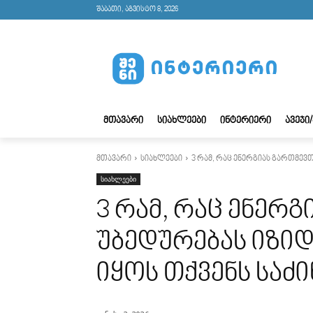
შაბათი, აგვისტო 8, 2026
ᲛᲗᲐᲕᲐᲠᲘ
ᲡᲘᲐᲮᲚᲔᲔᲑᲘ
ᲘᲜᲢᲔᲠᲘᲔᲠᲘ
ᲐᲕᲔᲯᲘ
მთავარი
სიახლეები
3 რამ, რაც ენერგიას გართმევთ 
სიახლეები
3 რამ, რაც ენერ
უბედურებას იზიდ
იყოს თქვენს საძ