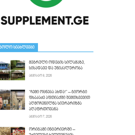
ᲑᲝᲚᲝ ᲡᲘᲐᲮᲚᲔᲔᲑᲘ
მეგრული ოდების სილამაზე,
სისადავე და უნიკალურობა
აგვისტო 8, 2026
“ჩემი ოცნება ახდა!” – გიორგი
ფხაკაძე აფთიაქში შემთხვევით
აღმოჩენილმა სიურპრიზმა
აღაფრთოვანა
აგვისტო 7, 2026
ორიგამი ინტერიერში –