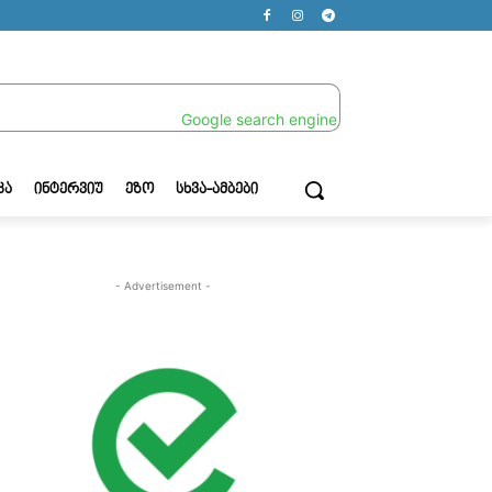
ᲙᲐ
ᲘᲜᲢᲔᲠᲕᲘᲣ
ᲔᲖᲝ
ᲡᲮᲕᲐ-ᲐᲛᲑᲔᲑᲘ
- Advertisement -