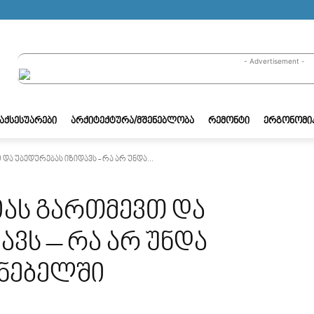
- Advertisement -
/ᲐᲥᲡᲔᲡᲣᲐᲠᲔᲑᲘ
ᲐᲠᲥᲘᲢᲔᲥᲢᲣᲠᲐ/ᲛᲨᲔᲜᲔᲑᲚᲝᲑᲐ
ᲠᲔᲛᲝᲜᲢᲘ
ᲔᲠᲒᲝᲜᲝᲛᲘ
და უბედურებას იზიდავს - რა არ უნდა...
გიას გართმევთ და
ავს – რა არ უნდა
ინებელში