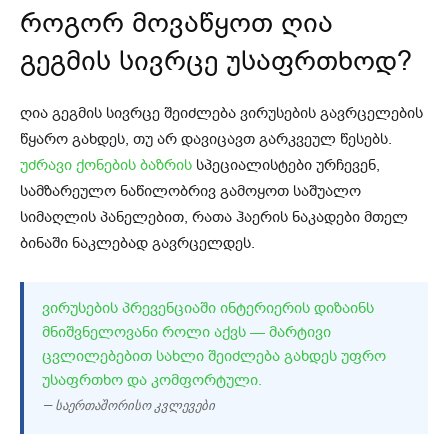
როგორ
მოვაწყოთ ღია
გეგმის სივრცე
უსაფრთხოდ?
ღია გეგმის სივრცე შეიძლება ვირუსების გავრცელების
წყარო გახდეს, თუ არ დავიცავთ გარკვეულ წესებს.
უძრავი ქონების ბაზრის
სპეციალისტები ურჩევენ,
სამზარეულო ნაწილობრივ გამოყოთ საშუალო
სიმაღლის პანელებით, რათა ჰაერის ნაკადები მთელ
ბინაში ნაკლებად გავრცელდეს.
ᲕᲘᲠᲣᲡᲔᲑᲘᲡ ᲞᲠᲔᲕᲔᲜᲪᲘᲐᲨᲘ ᲘᲜᲢᲔᲠᲘᲔᲠᲘᲡ ᲓᲘᲖᲐᲘᲜᲡ
ᲛᲜᲘᲨᲕᲜᲔᲚᲝᲕᲐᲜᲘ ᲠᲝᲚᲘ ᲐᲥᲕᲡ — ᲛᲐᲠᲢᲘᲕᲘ
ᲪᲕᲚᲘᲚᲔᲑᲔᲑᲘᲗ ᲡᲐᲮᲚᲘ ᲨᲔᲘᲫᲚᲔᲑᲐ ᲒᲐᲮᲓᲔᲡ ᲣᲤᲠᲝ
ᲣᲡᲐᲤᲠᲗᲮᲝ ᲓᲐ ᲙᲝᲛᲤᲝᲠᲢᲣᲚᲘ.
— საერთაშორისო კვლევები