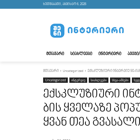
ხუთშაბათი, აგვისტო 6, 2026
ᲛᲗᲐᲕᲐᲠᲘ
ᲡᲘᲐᲮᲚᲔᲔᲑᲘ
ᲘᲜᲢᲔᲠᲘᲔᲠᲘ
ᲐᲕᲔᲯᲘ
მთავარი
Uncategorized
ექსკლუზიური ინტერვიუ 90-იანი 
Uncategorized
ინტერვიუ
სიახლეები
სხვა-ამბები
ხედ
ექსკლუზიური ინტ
ბის ყვე­ლა­ზე პო­პ
ყვა­ნ თეა გვა­სა­