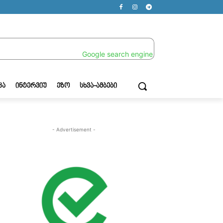
ᲙᲐ
ᲘᲜᲢᲔᲠᲕᲘᲣ
ᲔᲖᲝ
ᲡᲮᲕᲐ-ᲐᲛᲑᲔᲑᲘ
- Advertisement -