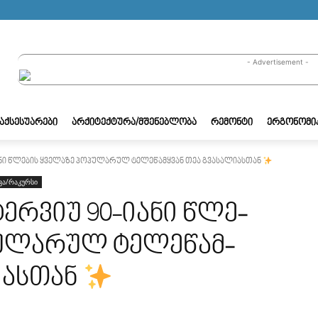
- Advertisement -
/ᲐᲥᲡᲔᲡᲣᲐᲠᲔᲑᲘ
ᲐᲠᲥᲘᲢᲔᲥᲢᲣᲠᲐ/ᲛᲨᲔᲜᲔᲑᲚᲝᲑᲐ
ᲠᲔᲛᲝᲜᲢᲘ
ᲔᲠᲒᲝᲜᲝᲛᲘ
წლე­ბის ყვე­ლა­ზე პო­პუ­ლა­რუ­ლ ტე­ლე­წამ­ყვა­ნ თეა გვა­სა­ლიასთან
ვა/რაკურსი
ერვიუ 90-იანი წლე­
უ­ლა­რუ­ლ ტე­ლე­წამ­
ლიასთან