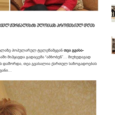
ველ ჟურნალისტს ულოცავს პროფესიულ დღეს
ა­ზე პო­პუ­ლა­რუ­ლ ტე­ლე­წამ­ყვა­ნ
თეა გვა­სა­
ში მიჰყავდა გადაცემა “ამბობენ”… მიუხედავად
იას დაშორდა, თეა გვასალია ქართულ საზოგადოებას
ყვანი…