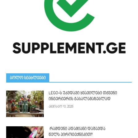
ᲑᲝᲚᲝ ᲡᲘᲐᲮᲚᲔᲔᲑᲘ
LEGO-ს უკვდავი ყვავილები თქვენი
ინტერიერის გასალამაზებლად
აგვისტო 10, 2026
რამდენი ადამიანი დაშავდა
წელს პიროტექნიკით?